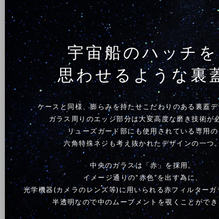
宇宙船のハッチを
思わせるような裏
ケースと同様、膨らみを持たせこだわりのある裏蓋デ
ガラス周りのエッジ部分は大変高度な磨き技術が
リューズガード部にも使用されている専用の
六角特殊ネジも考え抜かれたデザインの一つ
中央のガラスは「赤」を採用。
イメージ通りの“赤色”を出す為に、
光学機器(カメラのレンズ等)に用いられる赤フィルターガ
半透明なので中のムーブメントを覗くことができ