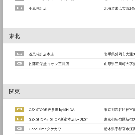
小原時計店
北海道帯広市西2条
東北
道又時計店本店
岩手県盛岡市大通3-
佐藤正栄堂 イオン三川店
山形県三川町大字猪
関東
GSX STORE 表参道 by ISHIDA
東京都渋谷区神宮前4-
GSX SHOP in SHOP 新宿本店 by BEST
東京都新宿区新宿3-1
Good Timeタケカワ
栃木県宇都宮市江野