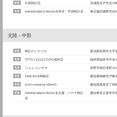
引田時計店
茨城県水戸市見川町2
HANDA Watch World 吉祥寺・宇宙時計店
東京都武蔵野市吉祥寺
北陸・中部
時計のミヤコヤ
新潟県長岡市大手通1
TITTO COLLECTION 福井店
福井県福井市中央1-
ジェム コシザカ
長野市南石堂町126
TIME BOX岡崎店
愛知県岡崎市戸崎字外
A.M.I nextdoor NISHIO
愛知県西尾市丁田町五
HANDA Watch World 名古屋・バナナ時計
愛知県名古屋市中区
店