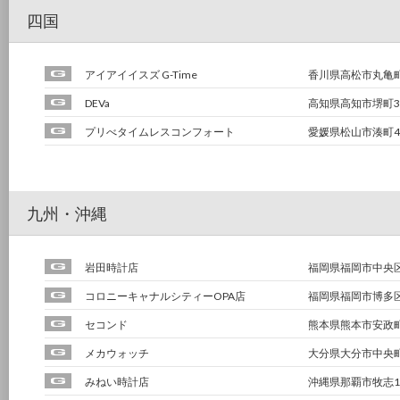
四国
アイアイイスズ G-Time
香川県高松市丸亀町7
DEVa
高知県高知市堺町3
プリべタイムレスコンフォート
愛媛県松山市湊町4-
九州・沖縄
岩田時計店
福岡県福岡市中央区天
コロニーキャナルシティーOPA店
福岡県福岡市博多区住
セコンド
熊本県熊本市安政町6
メカウォッチ
大分県大分市中央町3
みねい時計店
沖縄県那覇市牧志1-