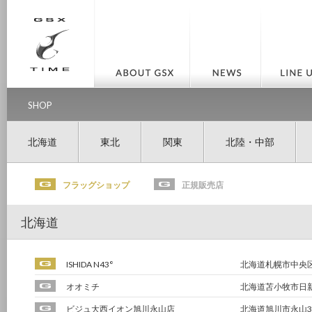
SHOP
北海道
東北
関東
北陸・中部
フラッグショップ
正規販売店
北海道
ISHIDA N43°
北海道札幌市中央区
オオミチ
北海道苫小牧市日新
ビジュ大西イオン旭川永山店
北海道旭川市永山3