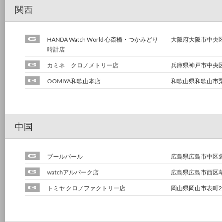
関西
HANDA Watch World 心斎橋・つかみどり
大阪府大阪市中央区
時計店
カミネ クロノメトリー店
兵庫県神戸市中央区三
OOMIYA和歌山本店
和歌山県和歌山市栗栖
中国
ブールバール
広島県広島市中区袋
watchアルパーク店
広島県広島市西区草津
トミヤ クロノファクトリー店
岡山県岡山市表町2