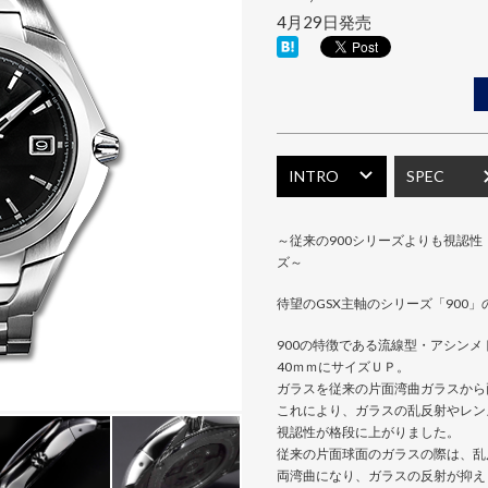
4月29日発売
INTRO
SPEC
～従来の900シリーズよりも視認性
ズ～
待望のGSX主軸のシリーズ「900
900の特徴である流線型・アシン
40ｍｍにサイズＵＰ。
ガラスを従来の片面湾曲ガラスから
これにより、ガラスの乱反射やレン
視認性が格段に上がりました。
従来の片面球面のガラスの際は、乱
両湾曲になり、ガラスの反射が抑え