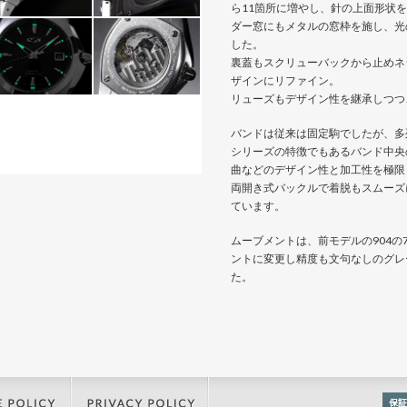
ら11箇所に増やし、針の上面形状
ダー窓にもメタルの窓枠を施し、光
した。
裏蓋もスクリューバックから止めネ
ザインにリファイン。
リューズもデザイン性を継承しつつ
バンドは従来は固定駒でしたが、多
シリーズの特徴でもあるバンド中央
曲などのデザイン性と加工性を極限
両開き式バックルで着脱もスムーズ
ています。
ムーブメントは、前モデルの904の7
ントに変更し精度も文句なしのグレ
た。