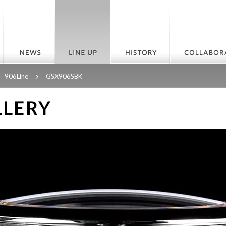
906Line
GSX906SBK