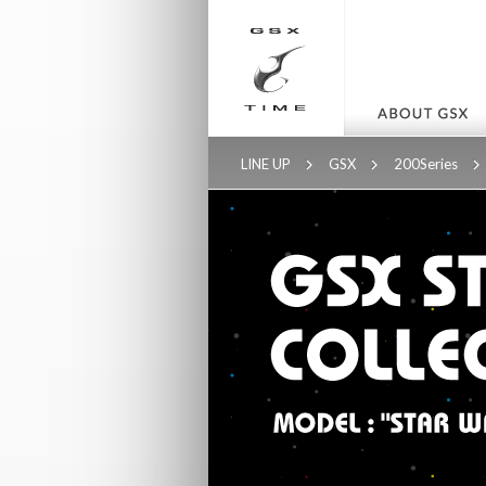
LINE UP
GSX
200Series