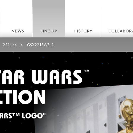
221Line
GSX221SWS-2