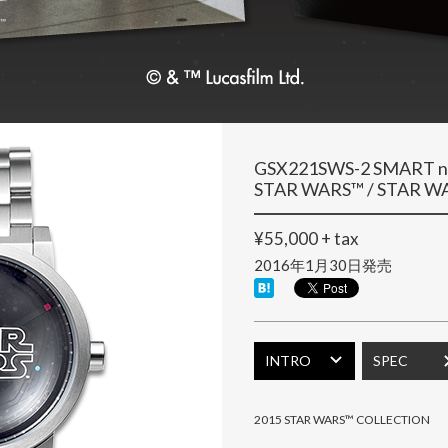
GSX221SWS-2 SMART n
STAR WARS™ / STAR 
¥55,000 + tax
2016年1月30日発売
INTRO
SPEC
2015 STAR WARS™ COLLECTION