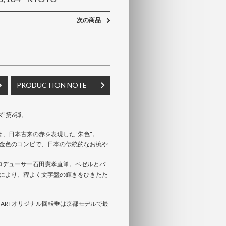
次の商品
PRODUCTION NOTE
ズ”第6弾。
は、日本古来の赤を表現した“朱色”。
金色のコンビで、日本の伝統的なお椀や
ロデューサー石田憲孝直筆。ベゼルとバ
により、程よく文字盤の輝きをひきたた
SMARTオリジナル回転垂は京都モデルで最