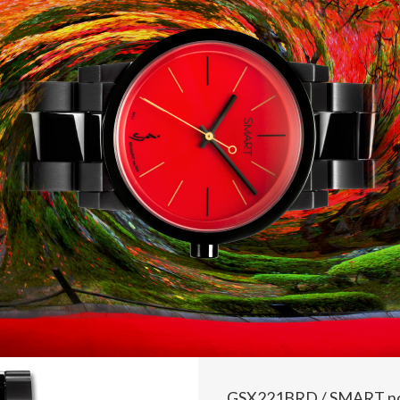
GSX221BRD / SMART no