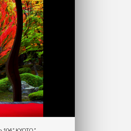
,104 “ KYOTO ”