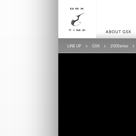
LINE UP
GSX
200Series