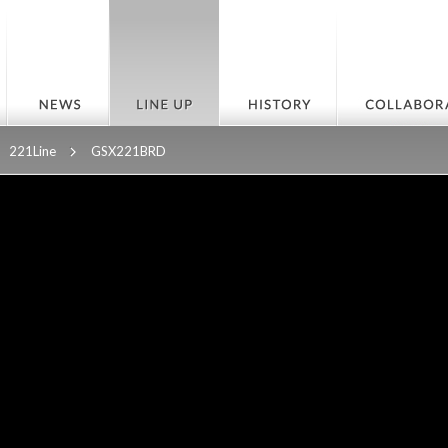
221Line
GSX221BRD