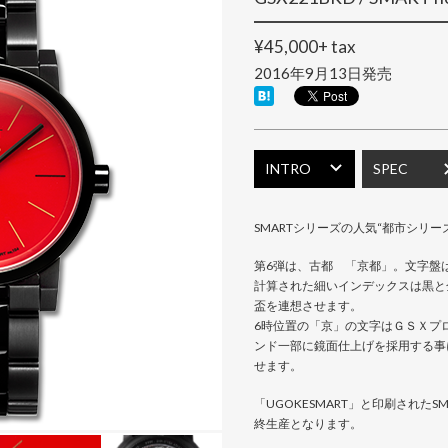
¥45,000+ tax
2016年9月13日発売
INTRO
SPEC
SMARTシリーズの人気“都市シリー
第6弾は、古都 「京都」。文字盤
計算された細いインデックスは黒と
盃を連想させます。
6時位置の「京」の文字はＧＳＸプ
ンド一部に鏡面仕上げを採用する事
せます。
「UGOKESMART」と印刷された
終生産となります。