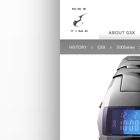
HISTORY
GSX
500Series