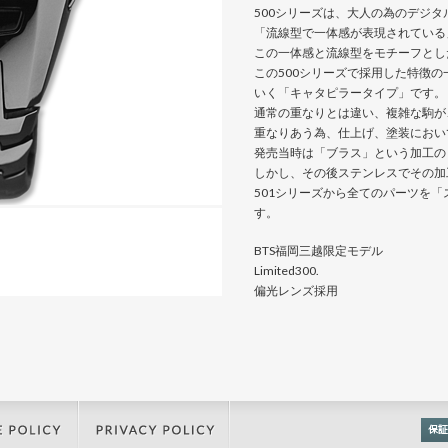
500シリーズは、大人の為のデジ
「流線型で一体感が表現されている
この一体感と流線型をモチーフとし
この500シリーズで採用した特徴
いく「キャタピラータイプ」です。
通常の重なりとは違い、複雑な駒が
重なりあう為、仕上げ、塗装におい
発売当時は「ブラス」という加工の
しかし、その後ステンレスでその加工
501シリーズから全てのパーツを
す。
BTS福岡三越限定モデル
Limited300.
偏光レンズ採用