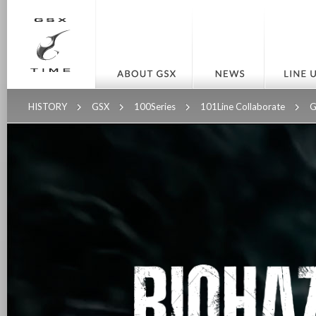
HISTORY
GSX
100Series
101Line Collaborate
G