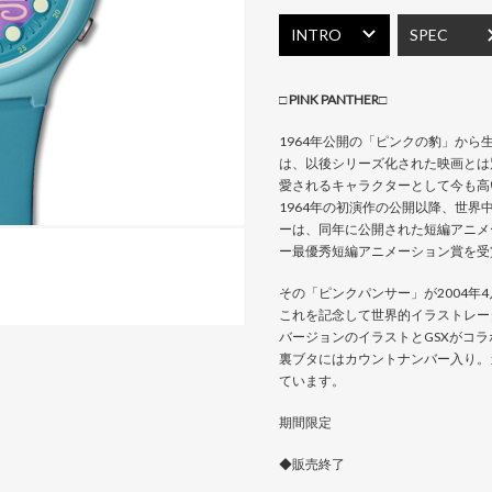
INTRO
SPEC
□
PINK PANTHER
□
1964年公開の「ピンクの豹」か
は、以後シリーズ化された映画とは
愛されるキャラクターとして今も高
1964年の初演作の公開以降、世
ーは、同年に公開された短編アニメーショ
ー最優秀短編アニメーション賞を受
その「ピンクパンサー」が2004年
これを記念して世界的イラストレー
バージョンのイラストとGSXがコ
裏ブタにはカウントナンバー入り。カ
ています。
期間限定
◆販売終了