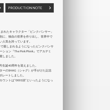
PRODUCTION NOTE
ら生まれたキャラクター「ピンクパンサー」
別に、独自の世界を作り出し、世界中で
い人気を誇っています。
界中で親しまれるようになったピンクパンサ
ン『The Pink Phink』でアカデミ
賞しました。
4月生誕40周年を迎えました。
ターのSHAG（シャグ）が手がけた記念
ラボレートしました。
ウントは”0001頭”といったようになっ