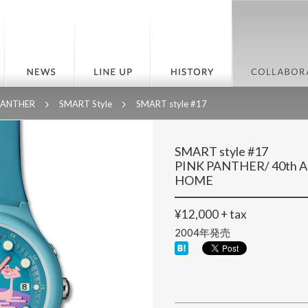
PANTHER
SMART Style
SMART style #17
SMART style #17
PINK PANTHER/ 40th 
HOME
¥12,000 + tax
2004年発売